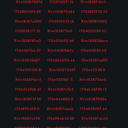
Xtw183872076
·
1723712271.12
·
Xtw1838741e3
·
1723801092.89
·
Xtw183872484
·
1723823735.53
·
Xtw18387a300
·
1723937935.16
·
Xtw183879512
·
1723938177.35
·
Xtw1838731a7
·
1724052189.65
·
Xtw1838797e0
·
1724074192.66
·
Xtw18387bbea
·
1724167154.07
·
Xtw18387bb7c
·
1724216139.52
·
Xtw18387dab7
·
1724284290.44
·
Xtw18387ad57
·
1724350168.81
·
Xtw18387056f
·
1724413138.8
·
Xtw183876ec1
·
1724523567.5
·
Xtw1838754e5
·
1724534936.61
·
Xtw18387c1b9
·
1724642730.13
·
Xtw183875f56
·
1724644882.9
·
Xtw183878224
·
1724835478.11
·
Xtw183874aa2
·
1724859497.44
·
Xtw18387e778
·
1724964646.28
·
Xtw18387ace2
·