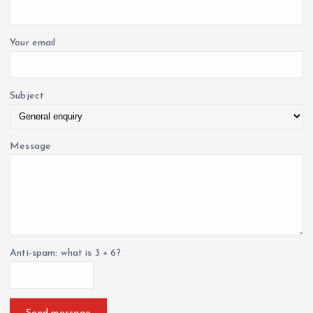
r
:
Your email
Subject
Message
Anti-spam: what is 3 + 6?