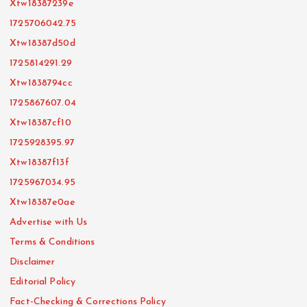
Xtw18387239e
1725706042.75
Xtw18387d50d
1725814291.29
Xtw1838794cc
1725867607.04
Xtw18387cf10
1725928395.97
Xtw18387f13f
1725967034.95
Xtw18387e0ae
Advertise with Us
Terms & Conditions
Disclaimer
Editorial Policy
Fact-Checking & Corrections Policy