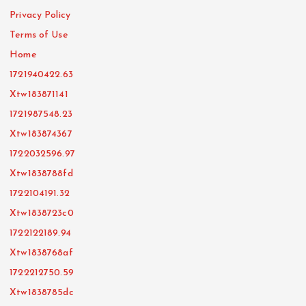
Privacy Policy
Terms of Use
Home
1721940422.63
Xtw183871141
1721987548.23
Xtw183874367
1722032596.97
Xtw1838788fd
1722104191.32
Xtw1838723c0
1722122189.94
Xtw1838768af
1722212750.59
Xtw1838785dc