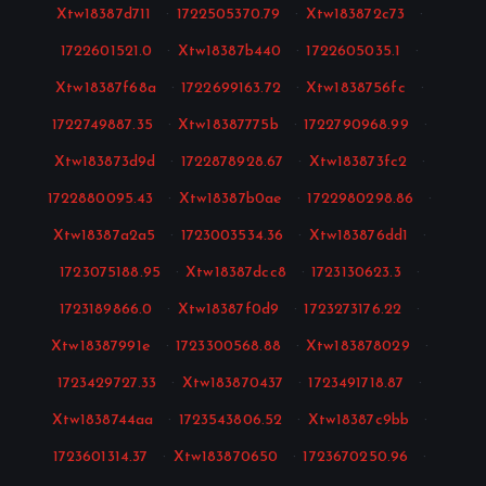
Xtw18387d711
·
1722505370.79
·
Xtw183872c73
·
1722601521.0
·
Xtw18387b440
·
1722605035.1
·
Xtw18387f68a
·
1722699163.72
·
Xtw1838756fc
·
1722749887.35
·
Xtw18387775b
·
1722790968.99
·
Xtw183873d9d
·
1722878928.67
·
Xtw183873fc2
·
1722880095.43
·
Xtw18387b0ae
·
1722980298.86
·
Xtw18387a2a5
·
1723003534.36
·
Xtw183876dd1
·
1723075188.95
·
Xtw18387dcc8
·
1723130623.3
·
1723189866.0
·
Xtw18387f0d9
·
1723273176.22
·
Xtw18387991e
·
1723300568.88
·
Xtw183878029
·
1723429727.33
·
Xtw183870437
·
1723491718.87
·
Xtw1838744aa
·
1723543806.52
·
Xtw18387c9bb
·
1723601314.37
·
Xtw183870650
·
1723670250.96
·