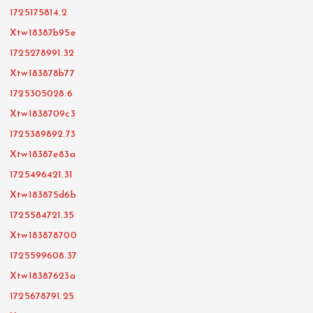
1725175814.2
Xtw18387b95e
1725278991.32
Xtw183878b77
1725305028.6
Xtw1838709c3
1725389892.73
Xtw18387e83a
1725496421.31
Xtw183875d6b
1725584721.35
Xtw183878700
1725599608.37
Xtw18387623a
1725678791.25