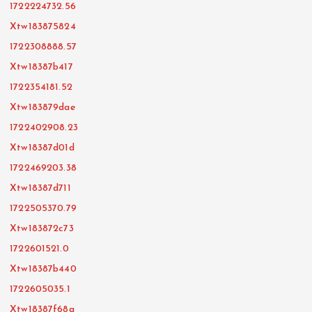
1722224732.56
Xtw183875824
1722308888.57
Xtw18387b417
1722354181.52
Xtw183879dae
1722402908.23
Xtw18387d01d
1722469203.38
Xtw18387d711
1722505370.79
Xtw183872c73
1722601521.0
Xtw18387b440
1722605035.1
Xtw18387f68a