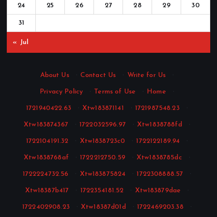
24
25
26
27
28
29
30
31
« Jul
About Us
·
Contact Us
·
Write for Us
·
Privacy Policy
·
Terms of Use
·
Home
·
1721940422.63
·
Xtw183871141
·
1721987548.23
·
Xtw183874367
·
1722032596.97
·
Xtw1838788fd
·
1722104191.32
·
Xtw1838723c0
·
1722122189.94
·
Xtw1838768af
·
1722212750.59
·
Xtw1838785dc
·
1722224732.56
·
Xtw183875824
·
1722308888.57
·
Xtw18387b417
·
1722354181.52
·
Xtw183879dae
·
1722402908.23
·
Xtw18387d01d
·
1722469203.38
·