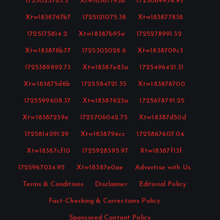
1725025783.5
·
Xtw18387f93a
·
1725069934.93
·
Xtw1838767b7
·
1725121075.38
·
Xtw183877838
·
1725175814.2
·
Xtw18387b95e
·
1725278991.32
·
Xtw183878b77
·
1725305028.6
·
Xtw1838709c3
·
1725389892.73
·
Xtw18387e83a
·
1725496421.31
·
Xtw183875d6b
·
1725584721.35
·
Xtw183878700
·
1725599608.37
·
Xtw18387623a
·
1725678791.25
·
Xtw18387239e
·
1725706042.75
·
Xtw18387d50d
·
1725814291.29
·
Xtw1838794cc
·
1725867607.04
·
Xtw18387cf10
·
1725928395.97
·
Xtw18387f13f
·
1725967034.95
·
Xtw18387e0ae
·
Advertise with Us
·
Terms & Conditions
·
Disclaimer
·
Editorial Policy
·
Fact-Checking & Corrections Policy
·
Sponsored Content Policy