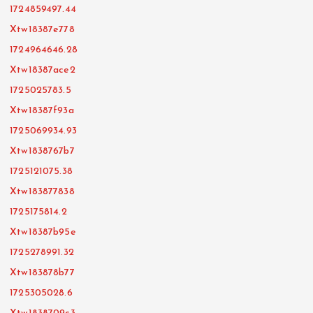
1724859497.44
Xtw18387e778
1724964646.28
Xtw18387ace2
1725025783.5
Xtw18387f93a
1725069934.93
Xtw1838767b7
1725121075.38
Xtw183877838
1725175814.2
Xtw18387b95e
1725278991.32
Xtw183878b77
1725305028.6