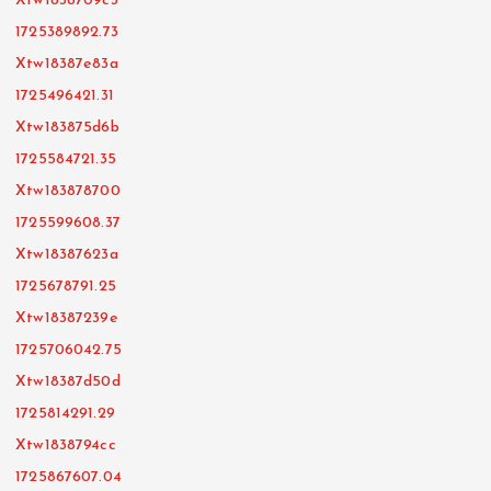
Xtw1838709c3
1725389892.73
Xtw18387e83a
1725496421.31
Xtw183875d6b
1725584721.35
Xtw183878700
1725599608.37
Xtw18387623a
1725678791.25
Xtw18387239e
1725706042.75
Xtw18387d50d
1725814291.29
Xtw1838794cc
1725867607.04