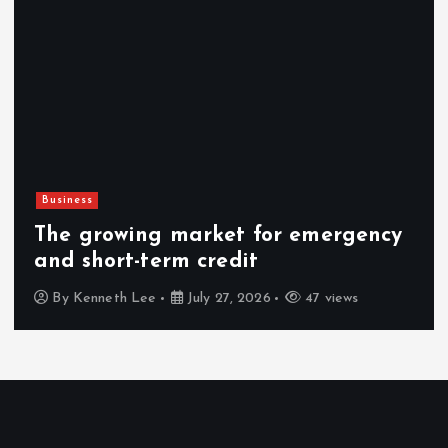
Technolo
rowing market for emergency
How De
hort-term credit
Leader
neth Lee
July 27, 2026
47 views
By
Ken