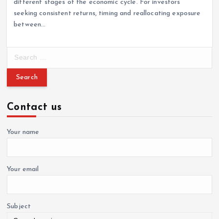
different stages of the economic cycle. For investors
seeking consistent returns, timing and reallocating exposure
between…
S
e
a
r
c
Contact us
h
f
o
Your name
r
:
Your email
Subject