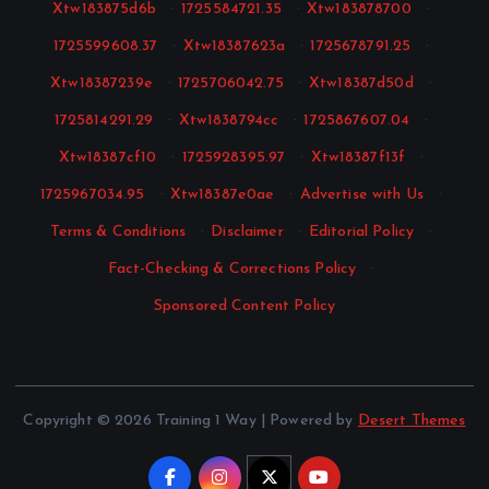
Xtw183875d6b
·
1725584721.35
·
Xtw183878700
·
1725599608.37
·
Xtw18387623a
·
1725678791.25
·
Xtw18387239e
·
1725706042.75
·
Xtw18387d50d
·
1725814291.29
·
Xtw1838794cc
·
1725867607.04
·
Xtw18387cf10
·
1725928395.97
·
Xtw18387f13f
·
1725967034.95
·
Xtw18387e0ae
·
Advertise with Us
·
Terms & Conditions
·
Disclaimer
·
Editorial Policy
·
Fact-Checking & Corrections Policy
·
Sponsored Content Policy
Copyright © 2026 Training 1 Way | Powered by
Desert Themes