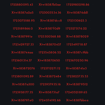
1722880095.43
·
Xtw18387b0ae
·
1722980298.86
·
Xtw18387a2a5
·
1723003534.36
·
Xtw183876dd1
·
1723075188.95
·
Xtw18387dcc8
·
1723130623.3
·
1723189866.0
·
Xtw18387f0d9
·
1723273176.22
·
Xtw18387991e
·
1723300568.88
·
Xtw183878029
·
1723429727.33
·
Xtw183870437
·
1723491718.87
·
Xtw1838744aa
·
1723543806.52
·
Xtw18387c9bb
·
1723601314.37
·
Xtw183870650
·
1723670250.96
·
Xtw183872076
·
1723712271.12
·
Xtw1838741e3
·
1723801092.89
·
Xtw183872484
·
1723823735.53
·
Xtw18387a300
·
1723937935.16
·
Xtw183879512
·
1723938177.35
·
Xtw1838731a7
·
1724052189.65
·
Xtw1838797e0
·
1724074192.66
·
Xtw18387bbea
·