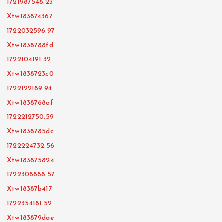
1721987548.23
Xtw183874367
1722032596.97
Xtw1838788fd
1722104191.32
Xtw1838723c0
1722122189.94
Xtw1838768af
1722212750.59
Xtw1838785dc
1722224732.56
Xtw183875824
1722308888.57
Xtw18387b417
1722354181.52
Xtw183879dae