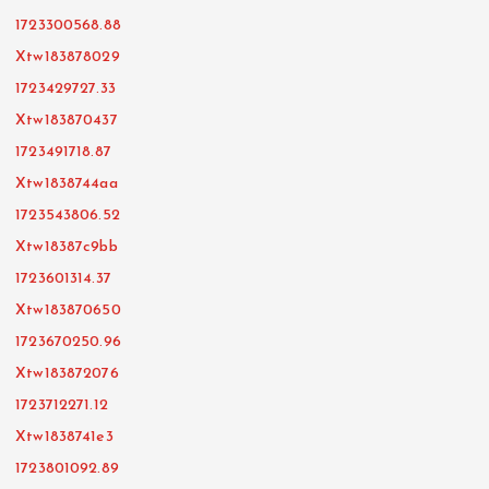
1723300568.88
Xtw183878029
1723429727.33
Xtw183870437
1723491718.87
Xtw1838744aa
1723543806.52
Xtw18387c9bb
1723601314.37
Xtw183870650
1723670250.96
Xtw183872076
1723712271.12
Xtw1838741e3
1723801092.89