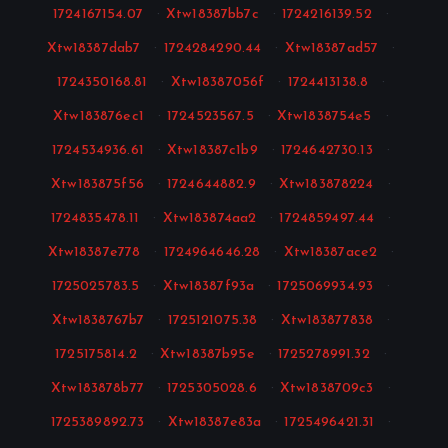
1724167154.07
·
Xtw18387bb7c
·
1724216139.52
·
Xtw18387dab7
·
1724284290.44
·
Xtw18387ad57
·
1724350168.81
·
Xtw18387056f
·
1724413138.8
·
Xtw183876ec1
·
1724523567.5
·
Xtw1838754e5
·
1724534936.61
·
Xtw18387c1b9
·
1724642730.13
·
Xtw183875f56
·
1724644882.9
·
Xtw183878224
·
1724835478.11
·
Xtw183874aa2
·
1724859497.44
·
Xtw18387e778
·
1724964646.28
·
Xtw18387ace2
·
1725025783.5
·
Xtw18387f93a
·
1725069934.93
·
Xtw1838767b7
·
1725121075.38
·
Xtw183877838
·
1725175814.2
·
Xtw18387b95e
·
1725278991.32
·
Xtw183878b77
·
1725305028.6
·
Xtw1838709c3
·
1725389892.73
·
Xtw18387e83a
·
1725496421.31
·