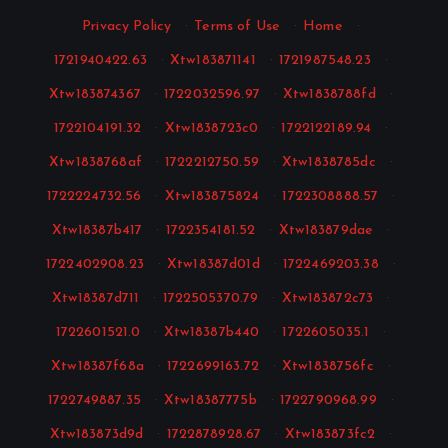
Privacy Policy
·
Terms of Use
·
Home
·
1721940422.63
·
Xtw183871141
·
1721987548.23
·
Xtw183874367
·
1722032596.97
·
Xtw1838788fd
·
1722104191.32
·
Xtw1838723c0
·
1722122189.94
·
Xtw1838768af
·
1722212750.59
·
Xtw1838785dc
·
1722224732.56
·
Xtw183875824
·
1722308888.57
·
Xtw18387b417
·
1722354181.52
·
Xtw183879dae
·
1722402908.23
·
Xtw18387d01d
·
1722469203.38
·
Xtw18387d711
·
1722505370.79
·
Xtw183872c73
·
1722601521.0
·
Xtw18387b440
·
1722605035.1
·
Xtw18387f68a
·
1722699163.72
·
Xtw1838756fc
·
1722749887.35
·
Xtw18387775b
·
1722790968.99
·
Xtw183873d9d
·
1722878928.67
·
Xtw183873fc2
·