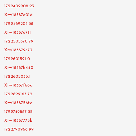
1722402908.23
Xtw18387d01d
1722469203.38
Xtw18387d711
1722505370.79
Xtw183872c73
1722601521.0
Xtw18387b440
1722605035.1
Xtw18387f68a
1722699163.72
Xtw1838756fc
1722749887.35
Xtw18387775b
1722790968.99