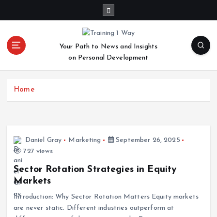
S
k
i
p
Your Path to News and Insights
t
on Personal Development
o
c
o
Home
n
t
e
n
t
Daniel Gray
Marketing
September 26, 2025
727 views
Sector Rotation Strategies in Equity
Markets
Introduction: Why Sector Rotation Matters Equity markets
are never static. Different industries outperform at