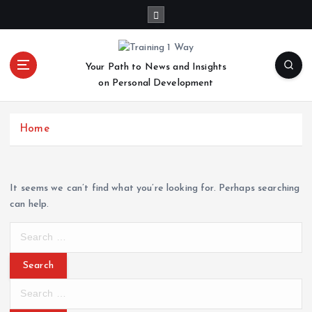
S
k
i
p
Your Path to News and Insights
t
on Personal Development
o
c
o
Home
n
t
e
n
It seems we can’t find what you’re looking for. Perhaps searching
t
can help.
S
e
a
r
S
c
e
h