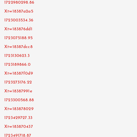
1722980298.86
Xtw18387a2a5
1723003534.36
Xtw183876dd1
1723075188.95
Xtw18387dcc8
1723130623.3
1723189866.0
Xtw18387f0d9
1723273176.22
Xtw18387991e
1723300568.88
Xtw183878029
1723429727.33
Xtw183870437
1723491718.87