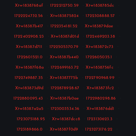
Xtw1838768af
·
1722212750.59
·
Xtw1838785dc
·
1722224732.56
·
Xtw183875824
·
1722308888.57
·
Xtw18387b417
·
1722354181.52
·
Xtw183879dae
·
1722402908.23
·
Xtw18387d01d
·
1722469203.38
·
Xtw18387d711
·
1722505370.79
·
Xtw183872c73
·
1722601521.0
·
Xtw18387b440
·
1722605035.1
·
Xtw18387f68a
·
1722699163.72
·
Xtw1838756fc
·
1722749887.35
·
Xtw18387775b
·
1722790968.99
·
Xtw183873d9d
·
1722878928.67
·
Xtw183873fc2
·
1722880095.43
·
Xtw18387b0ae
·
1722980298.86
·
Xtw18387a2a5
·
1723003534.36
·
Xtw183876dd1
·
1723075188.95
·
Xtw18387dcc8
·
1723130623.3
·
1723189866.0
·
Xtw18387f0d9
·
1723273176.22
·