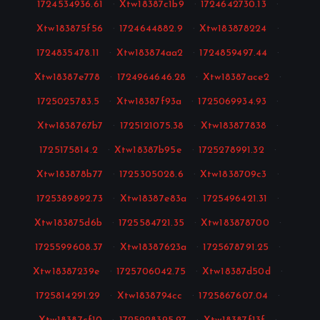
1724534936.61
·
Xtw18387c1b9
·
1724642730.13
·
Xtw183875f56
·
1724644882.9
·
Xtw183878224
·
1724835478.11
·
Xtw183874aa2
·
1724859497.44
·
Xtw18387e778
·
1724964646.28
·
Xtw18387ace2
·
1725025783.5
·
Xtw18387f93a
·
1725069934.93
·
Xtw1838767b7
·
1725121075.38
·
Xtw183877838
·
1725175814.2
·
Xtw18387b95e
·
1725278991.32
·
Xtw183878b77
·
1725305028.6
·
Xtw1838709c3
·
1725389892.73
·
Xtw18387e83a
·
1725496421.31
·
Xtw183875d6b
·
1725584721.35
·
Xtw183878700
·
1725599608.37
·
Xtw18387623a
·
1725678791.25
·
Xtw18387239e
·
1725706042.75
·
Xtw18387d50d
·
1725814291.29
·
Xtw1838794cc
·
1725867607.04
·