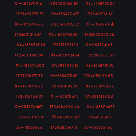
Xtw18387991e
·
1723300568.88
·
Xtw183878029
·
1723429727.33
·
Xtw183870437
·
1723491718.87
·
Xtw1838744aa
·
1723543806.52
·
Xtw18387c9bb
·
1723601314.37
·
Xtw183870650
·
1723670250.96
·
Xtw183872076
·
1723712271.12
·
Xtw1838741e3
·
1723801092.89
·
Xtw183872484
·
1723823735.53
·
Xtw18387a300
·
1723937935.16
·
Xtw183879512
·
1723938177.35
·
Xtw1838731a7
·
1724052189.65
·
Xtw1838797e0
·
1724074192.66
·
Xtw18387bbea
·
1724167154.07
·
Xtw18387bb7c
·
1724216139.52
·
Xtw18387dab7
·
1724284290.44
·
Xtw18387ad57
·
1724350168.81
·
Xtw18387056f
·
1724413138.8
·
Xtw183876ec1
·
1724523567.5
·
Xtw1838754e5
·