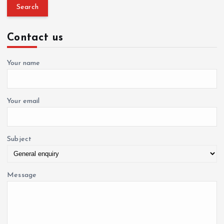
a
f
r
o
c
r
Contact us
h
:
f
o
Your name
r
:
Your email
Subject
Message