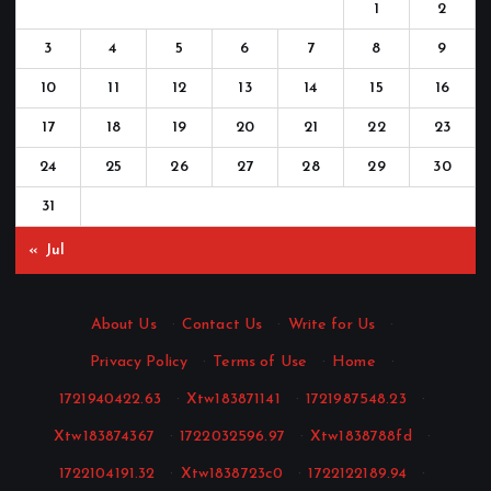
1
2
3
4
5
6
7
8
9
10
11
12
13
14
15
16
17
18
19
20
21
22
23
24
25
26
27
28
29
30
31
« Jul
About Us
·
Contact Us
·
Write for Us
·
Privacy Policy
·
Terms of Use
·
Home
·
1721940422.63
·
Xtw183871141
·
1721987548.23
·
Xtw183874367
·
1722032596.97
·
Xtw1838788fd
·
1722104191.32
·
Xtw1838723c0
·
1722122189.94
·